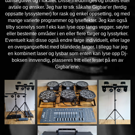
dansegulvet og i lokalet. Disse medbringes og brukes etter
avtale og ønsker. Jeg har to stk såkalte Gigbar'er (ferdig
oppsatte lyssystemer) for rask og enkel oppsetting, og med
mange varierte programmer og lyseffekter. Jeg kan også
tilby scenelys som f eks kan lyse opp langs vegger, søyler
eller bestemte områder i en eller flere farger og lysstyrker.
Eventuelt kan disse også endre farge individuelt, eller lage
en overgangseffekt med blandede farger. I tillegg har jeg
en kombinert laser og lysbar som enten kan lyse opp Dj-
boksen innvendig, plasseres fritt eller festet på en av
Gigbar'ene.