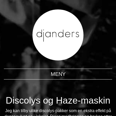
MENY
Discolys og Haze-maskin
Jeg kan tilby ulike discolys-pakker som en ekstra effekt på