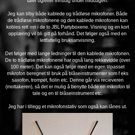
taler og/eller innslag under middagen.
Jeg kan tilby både kablede og trådløse mikrofoner. Både
de trådløse mikrofonene og den kablede mikrofonen kan
kobles rett inn i de to JBL Partyboxene. Visning og en kort
opplæring vil bli gitt på forhånd. Det følger også med en
lettfattelig bruksanvisning.
Det følger med lange ledninger til den kablede mikrofonen.
De to trådløse mikrofonene har også lang rekkevidde (over
100 meter). Det kan også følge med en egen tilpasset
mikrofon beregnet til bruk på blåseinstrumenter som f eks
saxofon, trompet, fiolin etc. Denne går via recieveren
(mottakeren), så det er mulig å benytte både en mikrofon til
tale og en til blåseinstrument etc.
Jeg har i tillegg et mikrofonstativ som også kan lånes ut.